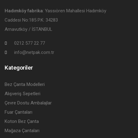
Hadımköy fabrika
: Yassıören Mahallesi Hadımköy
Caddesi No:185 P.K: 34283
Arnavutköy / İSTANBUL
0212 577 22 77
info@netpak.com.tr
Kategoriler
Bez Çanta Modelleri
Alışveriş Sepetleri
Çevre Dostu Ambalajlar
Fuar Çantaları
Koton Bez Çanta
Mağaza Çantaları