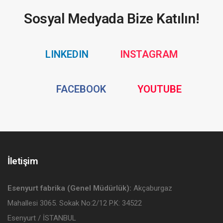
Sosyal Medyada Bize Katılın!
Social
Social
LINKEDIN
INSTAGRAM
Media
Media
Social
Social
FACEBOOK
YOUTUBE
Media
Media
İletişim
Esenyurt fabrika (Genel Müdürlük):
Akçaburgaz
Mahallesi 3065. Sokak No:2/12 P.K: 34522
Esenyurt / İSTANBUL