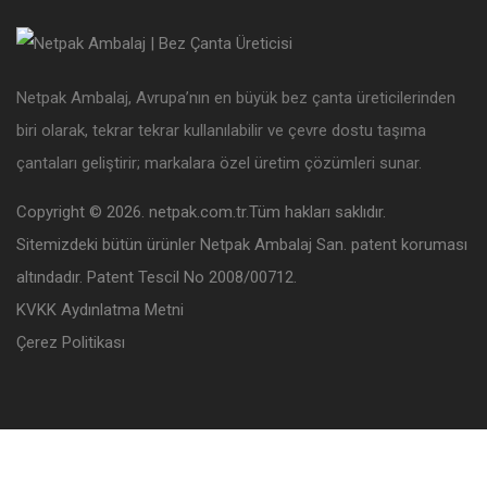
Netpak Ambalaj, Avrupa’nın en büyük bez çanta üreticilerinden
biri olarak, tekrar tekrar kullanılabilir ve çevre dostu taşıma
çantaları geliştirir; markalara özel üretim çözümleri sunar.
Copyright © 2026. netpak.com.tr.Tüm hakları saklıdır.
Sitemizdeki bütün ürünler Netpak Ambalaj San. patent koruması
altındadır. Patent Tescil No 2008/00712.
KVKK Aydınlatma Metni
Çerez Politikası