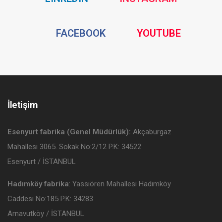
Media
Media
Social
Social
FACEBOOK
YOUTUBE
Media
Media
İletişim
Esenyurt fabrika (Genel Müdürlük):
Akçaburgaz
Mahallesi 3065. Sokak No:2/12 P.K: 34522
Esenyurt / İSTANBUL
Hadımköy fabrika
: Yassıören Mahallesi Hadımköy
Caddesi No:185 P.K: 34283
Arnavutköy / İSTANBUL