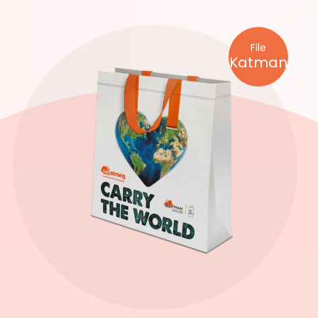
File
Katman