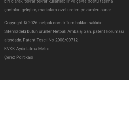
biri olarak, tekrar tekrar kullanılabilir ve çevre dostu taşıma
çantaları geliştirir; markalara özel üretim çözümleri sunar.
Copyright © 2026. netpak.com.tr.Tüm hakları saklıdır.
Sitemizdeki bütün ürünler Netpak Ambalaj San. patent koruması
altındadır. Patent Tescil No 2008/00712.
KVKK Aydınlatma Metni
Çerez Politikası