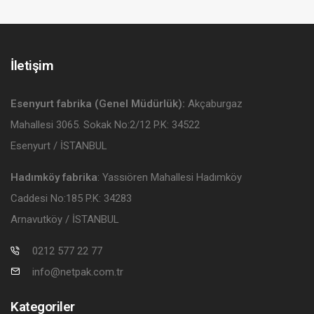
İletişim
Esenyurt fabrika (Genel Müdürlük):
Akçaburgaz
Mahallesi 3065. Sokak No:2/12 P.K: 34522
Esenyurt / İSTANBUL
Hadımköy fabrika
: Yassıören Mahallesi Hadımköy
Caddesi No:185 P.K: 34283
Arnavutköy / İSTANBUL
0212 577 22 77
info@netpak.com.tr
Kategoriler