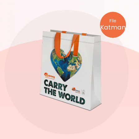
File
Katman