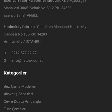
Esenyurt fabrika (Genel Müdürlük):
Akçaburgaz
Mahallesi 3065. Sokak No:2/12 P.K: 34522
Esenyurt / İSTANBUL
Hadımköy fabrika
: Yassıören Mahallesi Hadımköy
Caddesi No:185 P.K: 34283
Arnavutköy / İSTANBUL
0212 577 22 77
info@netpak.com.tr
Kategoriler
Bez Çanta Modelleri
Alışveriş Sepetleri
Çevre Dostu Ambalajlar
Fuar Çantaları