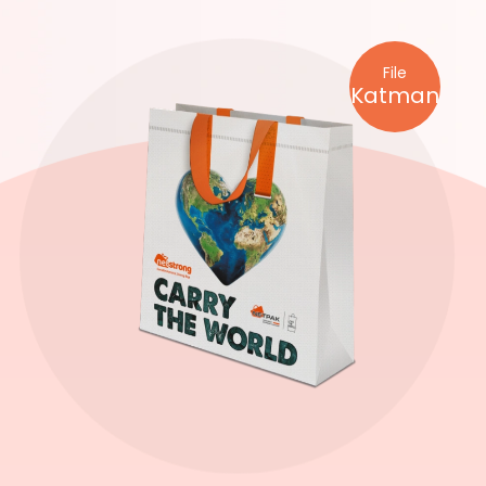
File
Katman