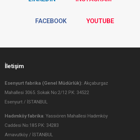
Media
Media
Social
Social
FACEBOOK
YOUTUBE
Media
Media
İletişim
Esenyurt fabrika (Genel Müdürlük):
Akçaburgaz
Mahallesi 3065. Sokak No:2/12 P.K: 34522
Esenyurt / İSTANBUL
Hadımköy fabrika
: Yassıören Mahallesi Hadımköy
Caddesi No:185 P.K: 34283
Arnavutköy / İSTANBUL