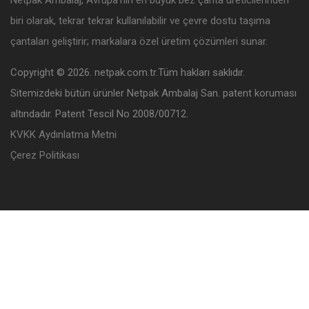
Netpak Ambalaj, Avrupa’nın en büyük bez çanta üreticilerinden
biri olarak, tekrar tekrar kullanılabilir ve çevre dostu taşıma
çantaları geliştirir; markalara özel üretim çözümleri sunar.
Copyright © 2026. netpak.com.tr.Tüm hakları saklıdır.
Sitemizdeki bütün ürünler Netpak Ambalaj San. patent koruması
altındadır. Patent Tescil No 2008/00712.
KVKK Aydınlatma Metni
Çerez Politikası