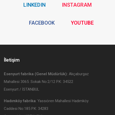
Social
Social
LINKEDIN
INSTAGRAM
Media
Media
Social
Social
FACEBOOK
YOUTUBE
Media
Media
İletişim
Esenyurt fabrika (Genel Müdürlük):
Akçaburgaz
Mahallesi 3065. Sokak No:2/12 P.K: 34522
Esenyurt / İSTANBUL
Hadımköy fabrika
: Yassıören Mahallesi Hadımköy
Caddesi No:185 P.K: 34283