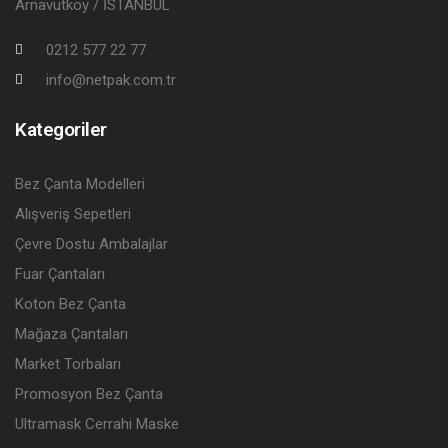
Arnavutköy / İSTANBUL
0212 577 22 77
info@netpak.com.tr
Kategoriler
Bez Çanta Modelleri
Alışveriş Sepetleri
Çevre Dostu Ambalajlar
Fuar Çantaları
Koton Bez Çanta
Mağaza Çantaları
Market Torbaları
Promosyon Bez Çanta
Ultramask Cerrahi Maske