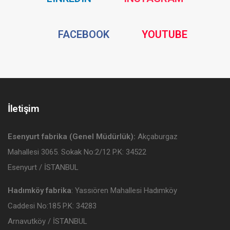
Media
Media
Social
Social
FACEBOOK
YOUTUBE
Media
Media
İletişim
Esenyurt fabrika (Genel Müdürlük):
Akçaburgaz
Mahallesi 3065. Sokak No:2/12 P.K: 34522
Esenyurt / İSTANBUL
Hadımköy fabrika
: Yassıören Mahallesi Hadımköy
Caddesi No:185 P.K: 34283
Arnavutköy / İSTANBUL