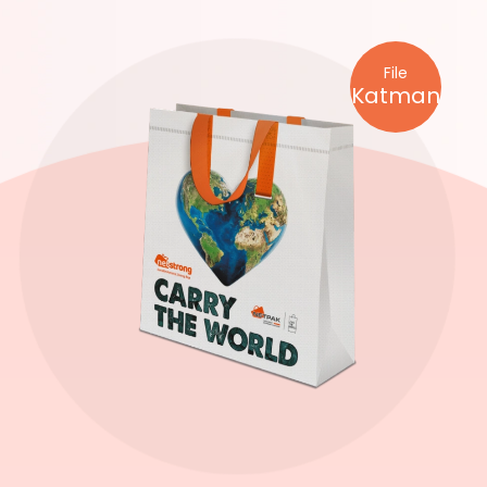
File
Katman