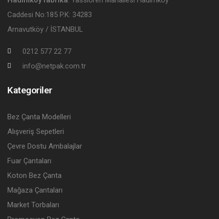
Caddesi No:185 P.K: 34283
Arnavutköy / İSTANBUL
0212 577 22 77
info@netpak.com.tr
Kategoriler
Bez Çanta Modelleri
Alışveriş Sepetleri
Çevre Dostu Ambalajlar
Fuar Çantaları
Koton Bez Çanta
Mağaza Çantaları
Market Torbaları