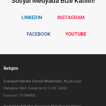
Sosyal Medyada Bize Katılın!
Social
Social
LINKEDIN
INSTAGRAM
Media
Media
Social
Social
FACEBOOK
YOUTUBE
Media
Media
İletişim
Esenyurt fabrika (Genel Müdürlük):
Akçaburgaz
Mahallesi 3065. Sokak No:2/12 P.K: 34522
Esenyurt / İSTANBUL
Hadımköy fabrika
: Yassıören Mahallesi Hadımköy