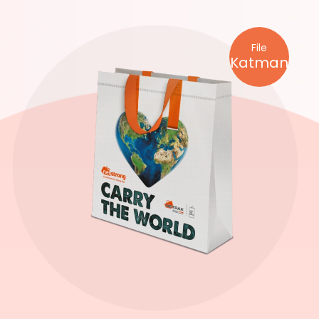
File
Katman