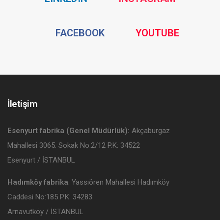
Media
Media
Social
Social
FACEBOOK
YOUTUBE
Media
Media
İletişim
Esenyurt fabrika (Genel Müdürlük):
Akçaburgaz
Mahallesi 3065. Sokak No:2/12 P.K: 34522
Esenyurt / İSTANBUL
Hadımköy fabrika
: Yassıören Mahallesi Hadımköy
Caddesi No:185 P.K: 34283
Arnavutköy / İSTANBUL