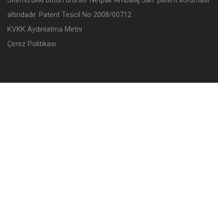
altındadır. Patent Tescil No 2008/00712.
KVKK Aydınlatma Metni
Çerez Politikası