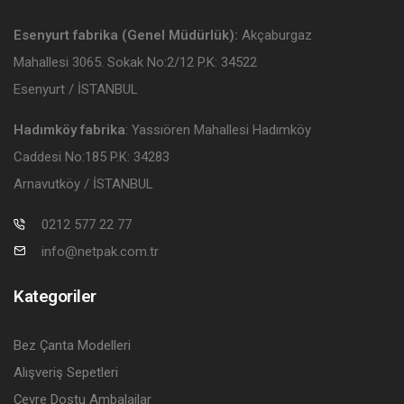
Esenyurt fabrika (Genel Müdürlük):
Akçaburgaz
Mahallesi 3065. Sokak No:2/12 P.K: 34522
Esenyurt / İSTANBUL
Hadımköy fabrika
: Yassıören Mahallesi Hadımköy
Caddesi No:185 P.K: 34283
Arnavutköy / İSTANBUL
0212 577 22 77
info@netpak.com.tr
Kategoriler
Bez Çanta Modelleri
Alışveriş Sepetleri
Çevre Dostu Ambalajlar