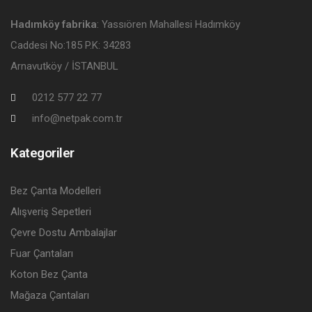
Hadımköy fabrika
: Yassıören Mahallesi Hadımköy
Caddesi No:185 P.K: 34283
Arnavutköy / İSTANBUL
0212 577 22 77
info@netpak.com.tr
Kategoriler
Bez Çanta Modelleri
Alışveriş Sepetleri
Çevre Dostu Ambalajlar
Fuar Çantaları
Koton Bez Çanta
Mağaza Çantaları