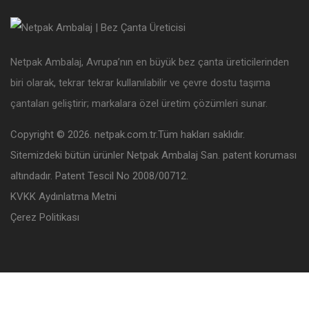
Netpak Ambalaj, Avrupa’nın en büyük bez çanta üreticilerinden
biri olarak, tekrar tekrar kullanılabilir ve çevre dostu taşıma
çantaları geliştirir; markalara özel üretim çözümleri sunar.
Copyright © 2026. netpak.com.tr.Tüm hakları saklıdır.
Sitemizdeki bütün ürünler Netpak Ambalaj San. patent koruması
altındadır. Patent Tescil No 2008/00712.
KVKK Aydınlatma Metni
Çerez Politikası