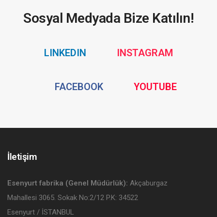
Sosyal Medyada Bize Katılın!
Social
Social
LINKEDIN
INSTAGRAM
Media
Media
Social
Social
FACEBOOK
YOUTUBE
Media
Media
İletişim
Esenyurt fabrika (Genel Müdürlük):
Akçaburgaz
Mahallesi 3065. Sokak No:2/12 P.K: 34522
Esenyurt / İSTANBUL