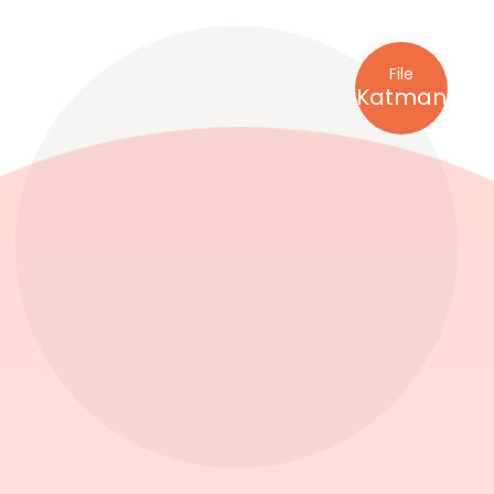
File
Katman