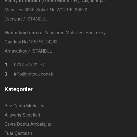
Esenyurt fabrika (Genel Müdürlük):
Akçaburgaz
Mahallesi 3065. Sokak No:2/12 P.K: 34522
Esenyurt / İSTANBUL
Hadımköy fabrika
: Yassıören Mahallesi Hadımköy
Caddesi No:185 P.K: 34283
Arnavutköy / İSTANBUL
0212 577 22 77
info@netpak.com.tr
Kategoriler
Bez Çanta Modelleri
Alışveriş Sepetleri
Çevre Dostu Ambalajlar
Fuar Çantaları