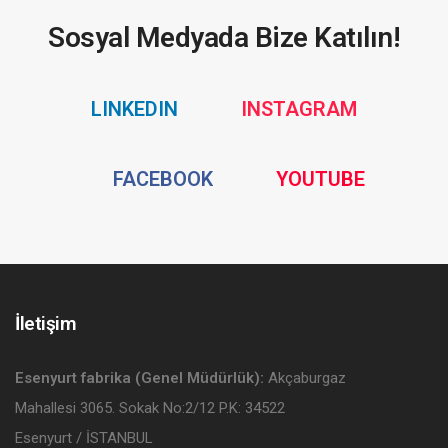
Sosyal Medyada Bize Katılın!
Social
Social
LINKEDIN
INSTAGRAM
Media
Media
Social
Social
FACEBOOK
YOUTUBE
Media
Media
İletişim
Esenyurt fabrika (Genel Müdürlük):
Akçaburgaz
Mahallesi 3065. Sokak No:2/12 P.K: 34522
Esenyurt / İSTANBUL