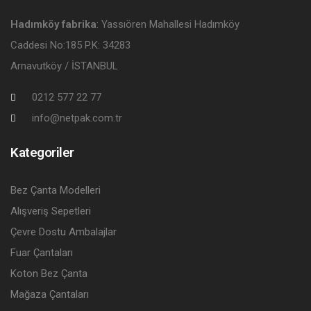
Hadımköy fabrika
: Yassıören Mahallesi Hadımköy
Caddesi No:185 P.K: 34283
Arnavutköy / İSTANBUL
0212 577 22 77
info@netpak.com.tr
Kategoriler
Bez Çanta Modelleri
Alışveriş Sepetleri
Çevre Dostu Ambalajlar
Fuar Çantaları
Koton Bez Çanta
Mağaza Çantaları