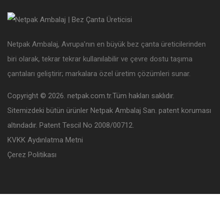
Netpak Ambalaj, Avrupa’nın en büyük bez çanta üreticilerinden
biri olarak, tekrar tekrar kullanılabilir ve çevre dostu taşıma
çantaları geliştirir; markalara özel üretim çözümleri sunar.
Copyright © 2026. netpak.com.tr.Tüm hakları saklıdır.
Sitemizdeki bütün ürünler Netpak Ambalaj San. patent koruması
altındadır. Patent Tescil No 2008/00712.
KVKK Aydınlatma Metni
Çerez Politikası