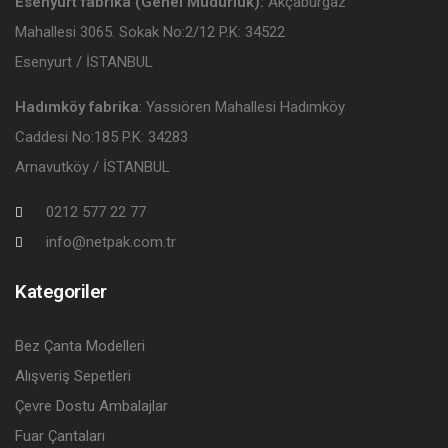
Esenyurt fabrika (Genel Müdürlük):
Akçaburgaz
Mahallesi 3065. Sokak No:2/12 P.K: 34522
Esenyurt / İSTANBUL
Hadımköy fabrika
: Yassıören Mahallesi Hadımköy
Caddesi No:185 P.K: 34283
Arnavutköy / İSTANBUL
0212 577 22 77
info@netpak.com.tr
Kategoriler
Bez Çanta Modelleri
Alışveriş Sepetleri
Çevre Dostu Ambalajlar
Fuar Çantaları