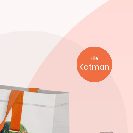
File
Katman