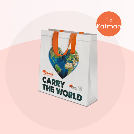
File
Katman