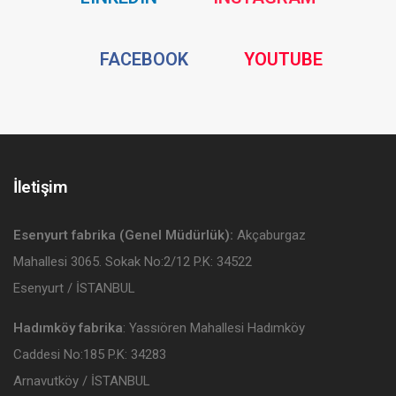
Media
Media
Social
Social
FACEBOOK
YOUTUBE
Media
Media
İletişim
Esenyurt fabrika (Genel Müdürlük):
Akçaburgaz
Mahallesi 3065. Sokak No:2/12 P.K: 34522
Esenyurt / İSTANBUL
Hadımköy fabrika
: Yassıören Mahallesi Hadımköy
Caddesi No:185 P.K: 34283
Arnavutköy / İSTANBUL