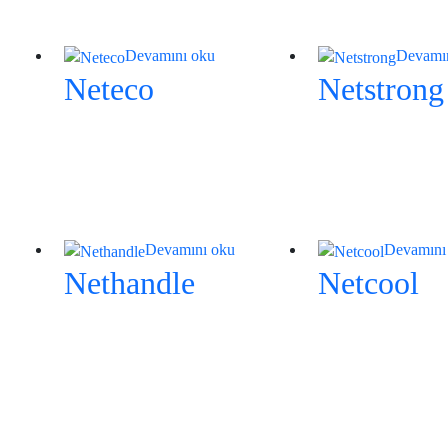
Devamını oku
Devamı
Neteco
Netstrong
Devamını oku
Devamını
Nethandle
Netcool