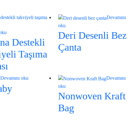
Devamını
oku
Deri Desenli Bez
oku
na Destekli
Çanta
yeli Taşıma
sı
Devamını oku
Devamını
aby
oku
Nonwoven Kraft
Bag