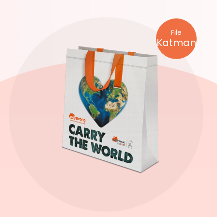
File
Katman