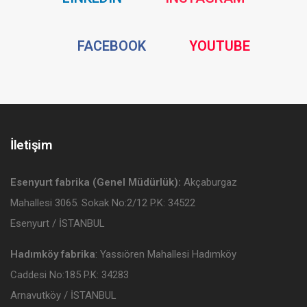
Media
Media
Social
Social
FACEBOOK
YOUTUBE
Media
Media
İletişim
Esenyurt fabrika (Genel Müdürlük):
Akçaburgaz
Mahallesi 3065. Sokak No:2/12 P.K: 34522
Esenyurt / İSTANBUL
Hadımköy fabrika
: Yassıören Mahallesi Hadımköy
Caddesi No:185 P.K: 34283
Arnavutköy / İSTANBUL