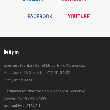
Media
Media
Social
Social
FACEBOOK
YOUTUBE
Media
Media
İletişim
Esenyurt fabrika (Genel Müdürlük):
Akçaburgaz
Mahallesi 3065. Sokak No:2/12 P.K: 34522
Esenyurt / İSTANBUL
Hadımköy fabrika
: Yassıören Mahallesi Hadımköy
Caddesi No:185 P.K: 34283
Arnavutköy / İSTANBUL