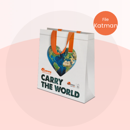
File
Katman