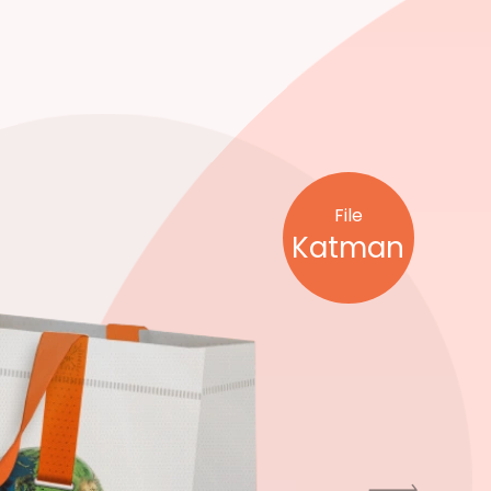
File
Katman