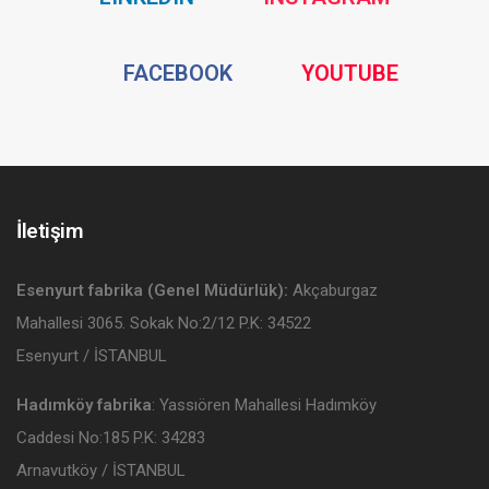
Media
Media
Social
Social
FACEBOOK
YOUTUBE
Media
Media
İletişim
Esenyurt fabrika (Genel Müdürlük):
Akçaburgaz
Mahallesi 3065. Sokak No:2/12 P.K: 34522
Esenyurt / İSTANBUL
Hadımköy fabrika
: Yassıören Mahallesi Hadımköy
Caddesi No:185 P.K: 34283
Arnavutköy / İSTANBUL