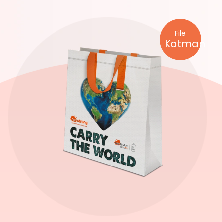
File
Katman