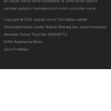
biri olarak, tekrar tekrar kullanılabilir ve çevre dostu taşıma
çantaları geliştirir; markalara özel üretim çözümleri sunar.
Copyright © 2026. netpak.com.tr.Tüm hakları saklıdır.
Sitemizdeki bütün ürünler Netpak Ambalaj San. patent koruması
altındadır. Patent Tescil No 2008/00712.
KVKK Aydınlatma Metni
Çerez Politikası