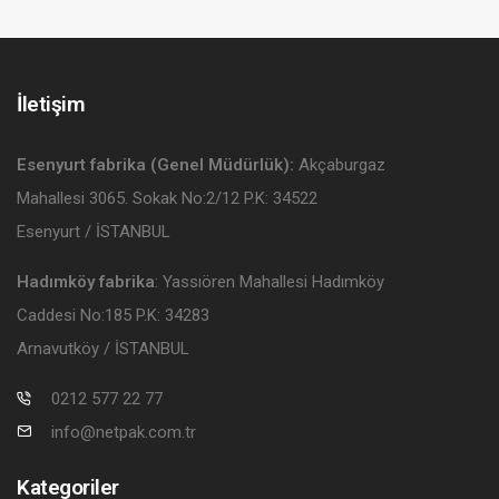
İletişim
Esenyurt fabrika (Genel Müdürlük):
Akçaburgaz
Mahallesi 3065. Sokak No:2/12 P.K: 34522
Esenyurt / İSTANBUL
Hadımköy fabrika
: Yassıören Mahallesi Hadımköy
Caddesi No:185 P.K: 34283
Arnavutköy / İSTANBUL
0212 577 22 77
info@netpak.com.tr
Kategoriler