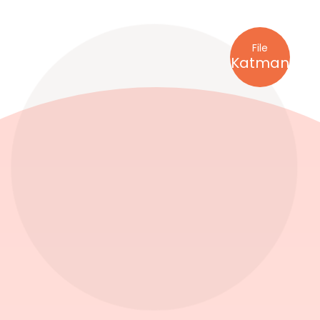
File
Katman