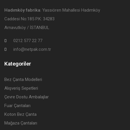
Hadımköy fabrika
: Yassıören Mahallesi Hadımköy
Caddesi No:185 P.K: 34283
Arnavutköy / İSTANBUL
0212 577 22 77
info@netpak.com.tr
Kategoriler
Bez Çanta Modelleri
Alışveriş Sepetleri
Çevre Dostu Ambalajlar
Fuar Çantaları
Koton Bez Çanta
Mağaza Çantaları