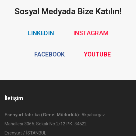
Sosyal Medyada Bize Katılın!
Social
Social
LINKEDIN
INSTAGRAM
Media
Media
Social
Social
FACEBOOK
YOUTUBE
Media
Media
İletişim
Esenyurt fabrika (Genel Müdürlük):
Akçaburgaz
Mahallesi 3065. Sokak No:2/12 P.K: 34522
Esenyurt / İSTANBUL