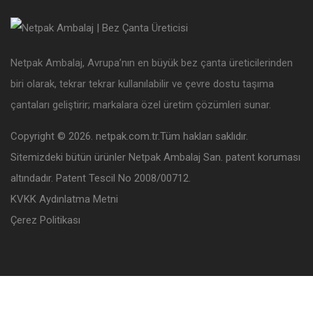
Netpak Ambalaj, Avrupa’nın en büyük bez çanta üreticilerinden
biri olarak, tekrar tekrar kullanılabilir ve çevre dostu taşıma
çantaları geliştirir; markalara özel üretim çözümleri sunar.
Copyright © 2026. netpak.com.tr.Tüm hakları saklıdır.
Sitemizdeki bütün ürünler Netpak Ambalaj San. patent koruması
altındadır. Patent Tescil No 2008/00712.
KVKK Aydınlatma Metni
Çerez Politikası