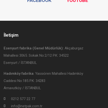
FACEBOOK
YOUTUBE
Media
Media
İletişim
Esenyurt fabrika (Genel Müdürlük):
Akçaburgaz
Mahallesi 3065. Sokak No:2/12 P.K: 34522
Esenyurt / İSTANBUL
Hadımköy fabrika
: Yassıören Mahallesi Hadımköy
Caddesi No:185 P.K: 34283
Arnavutköy / İSTANBUL
0212 577 22 77
info@netpak.com.tr