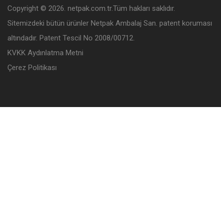
Copyright © 2026. netpak.com.tr.Tüm hakları saklıdır.
Sitemizdeki bütün ürünler Netpak Ambalaj San. patent koruması
altındadır. Patent Tescil No 2008/00712.
KVKK Aydınlatma Metni
Çerez Politikası