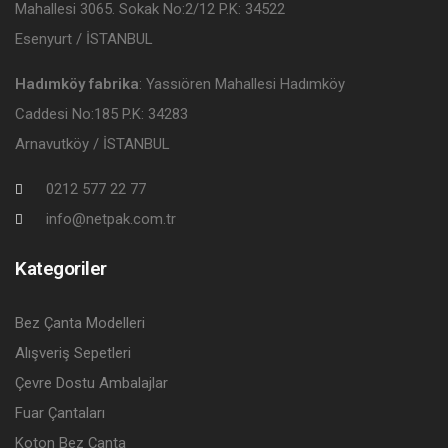
Mahallesi 3065. Sokak No:2/12 P.K: 34522
Esenyurt / İSTANBUL
Hadımköy fabrika
: Yassıören Mahallesi Hadımköy
Caddesi No:185 P.K: 34283
Arnavutköy / İSTANBUL
0212 577 22 77
info@netpak.com.tr
Kategoriler
Bez Çanta Modelleri
Alışveriş Sepetleri
Çevre Dostu Ambalajlar
Fuar Çantaları
Koton Bez Çanta