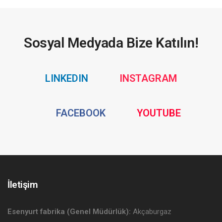
Sosyal Medyada Bize Katılın!
Social
Social
LINKEDIN
INSTAGRAM
Media
Media
Social
Social
FACEBOOK
YOUTUBE
Media
Media
İletişim
Esenyurt fabrika (Genel Müdürlük):
Akçaburgaz