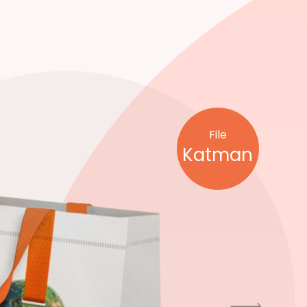
File
Katman