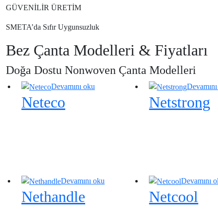
Button
GÜVENİLİR ÜRETİM
SMETA’da Sıfır
Uygunsuzluk
Bez Çanta Modelleri & Fiyatları
Doğa Dostu Nonwoven Çanta Modelleri
Devamını oku
Devamını
Neteco
Netstrong
Devamını oku
Devamını o
Nethandle
Netcool