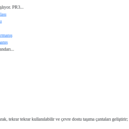
çekleşti
lıyor. PR3...
COP31:
Antalya’da
ı
Yapılacak
Bir
Netpak
Toplantıdan
Ambalaj
manış
Çok
Sponsorluğunda
ndarı...
Daha
Elbruz
Fazlası
Zirvesine
Başarılı
Tırmanış
, tekrar tekrar kullanılabilir ve çevre dostu taşıma çantaları geliştirir