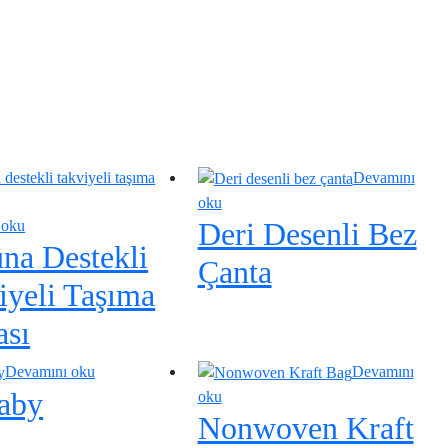
Devamını
oku
Deri Desenli Bez
 oku
na Destekli
Çanta
iyeli Taşıma
ası
Devamını oku
Devamını
aby
oku
Nonwoven Kraft