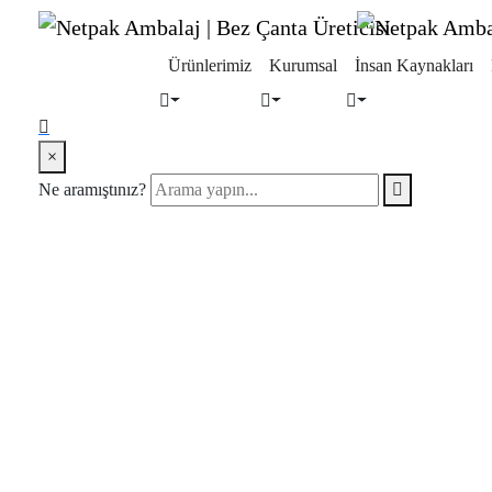
Ürünlerimiz
Kurumsal
İnsan Kaynakları
search
×
form
Arama
Ne aramıştınız?
icon
yapın...
Search
Button