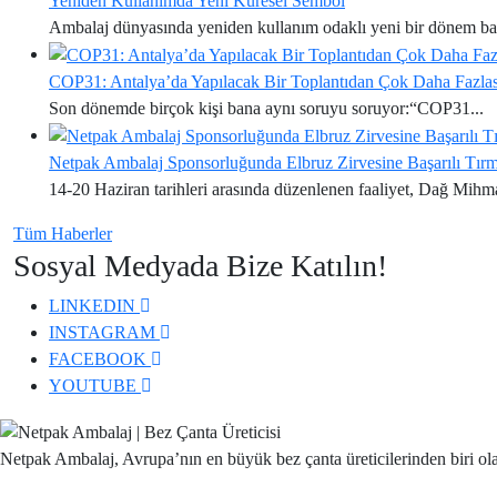
Yeniden Kullanımda Yeni Küresel Sembol
Ger
Yeni
Ambalaj dünyasında yeniden kullanım odaklı yeni bir dönem baş
Küresel
Sembol
COP31: Antalya’da Yapılacak Bir Toplantıdan Çok Daha Fazlas
Son dönemde birçok kişi bana aynı soruyu soruyor:“COP31...
Netpak Ambalaj Sponsorluğunda Elbruz Zirvesine Başarılı Tır
14-20 Haziran tarihleri arasında düzenlenen faaliyet, Dağ Mihma
Tüm Haberler
Button
Sosyal Medyada Bize Katılın!
LINKEDIN
Social
INSTAGRAM
Media
Social
FACEBOOK
Social
Media
YOUTUBE
Social
Media
Media
Netpak Ambalaj, Avrupa’nın en büyük bez çanta üreticilerinden biri olarak