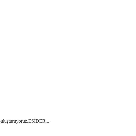
der
zyon
lantıları
e buluşturuyoruz.ESİDER...
tpak
balaj’da