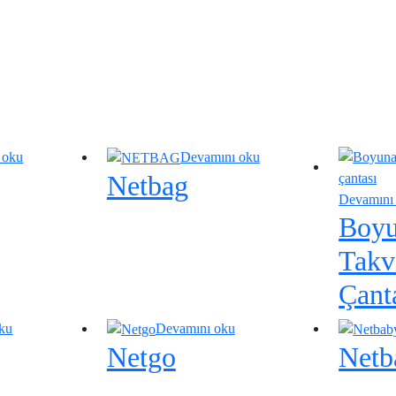
 oku
Devamını oku
Netbag
Devamını
Boyu
Takv
Çant
ku
Devamını oku
Netgo
Netb