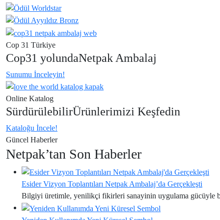
Cop 31 Türkiye
Cop31 yolunda
Netpak Ambalaj
Sunumu İnceleyin!
Button
Online Katalog
Sürdürülebilir
Ürünlerimizi Keşfedin
Kataloğu İncele!
Button
Güncel Haberler
Netpak’tan Son Haberler
Esi
Vi
Esider Vizyon Toplantıları Netpak Ambalaj’da Gerçekleşti
Top
Bilgiyi üretimle, yenilikçi fikirleri sanayinin uygulama gücüyl
Ne
Yeniden
Am
Kullanımda