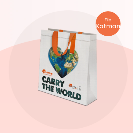
File
Katman