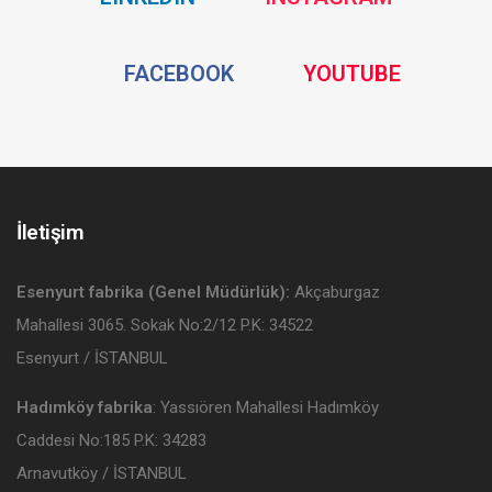
Media
Media
Social
Social
FACEBOOK
YOUTUBE
Media
Media
İletişim
Esenyurt fabrika (Genel Müdürlük):
Akçaburgaz
Mahallesi 3065. Sokak No:2/12 P.K: 34522
Esenyurt / İSTANBUL
Hadımköy fabrika
: Yassıören Mahallesi Hadımköy
Caddesi No:185 P.K: 34283
Arnavutköy / İSTANBUL