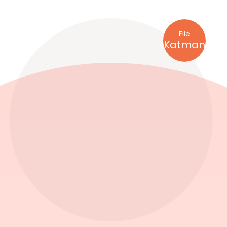
File
Katman