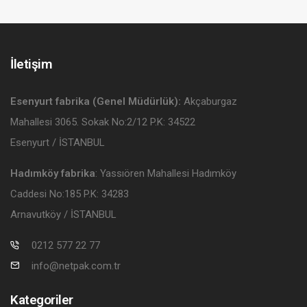
İletişim
Esenyurt fabrika (Genel Müdürlük):
Akçaburgaz
Mahallesi 3065. Sokak No:2/12 P.K: 34522
Esenyurt / İSTANBUL
Hadımköy fabrika
: Yassıören Mahallesi Hadımköy
Caddesi No:185 P.K: 34283
Arnavutköy / İSTANBUL
0212 577 22 77
info@netpak.com.tr
Kategoriler