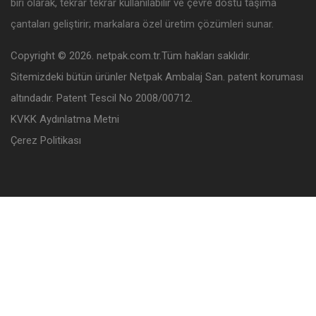
biri olarak, tekrar tekrar kullanılabilir ve çevre dostu taşıma
çantaları geliştirir; markalara özel üretim çözümleri sunar.
Copyright © 2026. netpak.com.tr.Tüm hakları saklıdır.
Sitemizdeki bütün ürünler Netpak Ambalaj San. patent koruması
altındadır. Patent Tescil No 2008/00712.
KVKK Aydınlatma Metni
Çerez Politikası