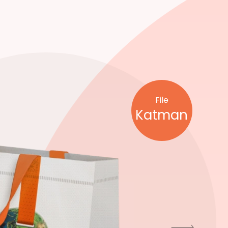
File
Katman