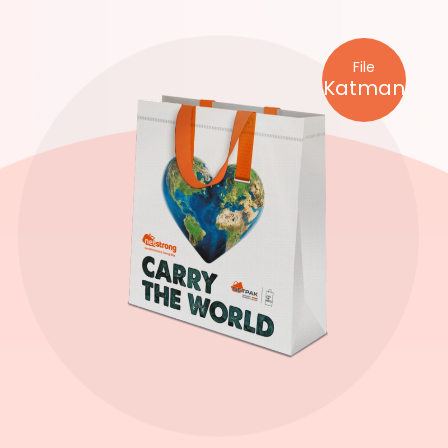
File
Katman