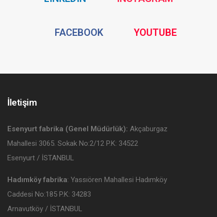
Media
Media
Social
Social
FACEBOOK
YOUTUBE
Media
Media
İletişim
Esenyurt fabrika (Genel Müdürlük):
Akçaburgaz
Mahallesi 3065. Sokak No:2/12 P.K: 34522
Esenyurt / İSTANBUL
Hadımköy fabrika
: Yassıören Mahallesi Hadımköy
Caddesi No:185 P.K: 34283
Arnavutköy / İSTANBUL