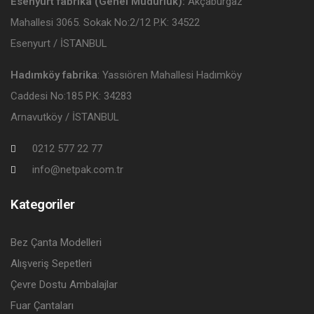
Esenyurt fabrika (Genel Müdürlük):
Akçaburgaz
Mahallesi 3065. Sokak No:2/12 P.K: 34522
Esenyurt / İSTANBUL
Hadımköy fabrika
: Yassıören Mahallesi Hadımköy
Caddesi No:185 P.K: 34283
Arnavutköy / İSTANBUL
0212 577 22 77
info@netpak.com.tr
Kategoriler
Bez Çanta Modelleri
Alışveriş Sepetleri
Çevre Dostu Ambalajlar
Fuar Çantaları